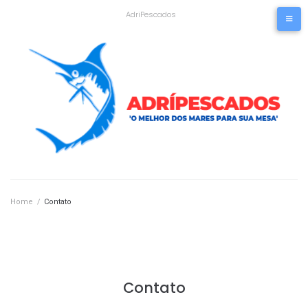
Skip
AdriPescados
to
content
Home
/
Contato
Contato